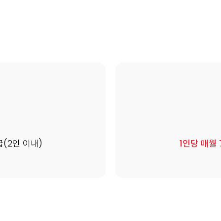
급(2인 이내)
1인당 매월